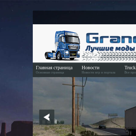
Главная страница
Новости
Truc
Основная страница
Новости игр и портала
Все про
Скачать игру
Скачать игру в Steame
American Truck Simulator Euro Truck Simulator 2