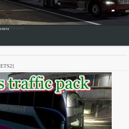
Extreme Trucker
Extreme Trucker 2
Магазин
илита
[ETS2]