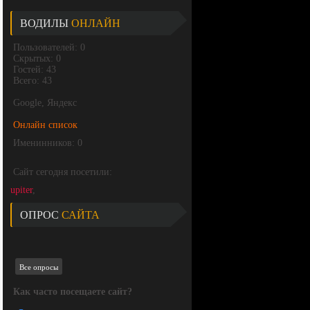
ВОДИЛЫ
ОНЛАЙН
Пользователей: 0
Скрытых: 0
Гостей: 43
Всего: 43
Google, Яндекс
Онлайн список
Именинников: 0
Сайт сегодня посетили:
upiter
,
ОПРОС
САЙТА
Все опросы
Как часто посещаете сайт?