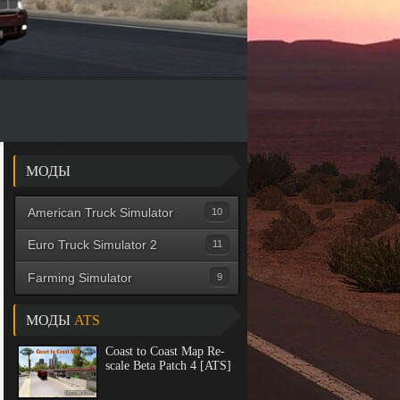
МОДЫ
American Truck Simulator
Грузовики
Euro Truck Simulator 2
Прицепы
Грузовики
Farming Simulator
Графика
Графика
Машины
МОДЫ
ATS
Звуки
Звуки
Трактора
Coast to Coast Map Re-
Карты
Карты
Комбайны
scale Beta Patch 4 [ATS]
Салоны
Колеса
Погрузчики