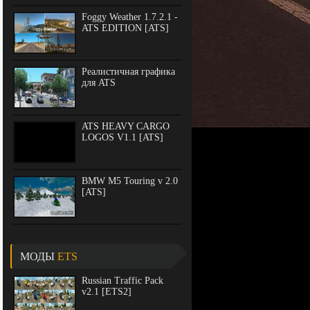
Скины
Салоны
Foggy Weather 1.7.2.1 -
Прицепы
ATS EDITION [ATS]
Трафик
Скины
Разная техника
Тюнинг
Прицепы
С/x Интвентарь
Реалистичная графика
Разное
Трафик
для ATS
Карты
Тюнинг
Объекты для карт
Разное
ATS HEAVY CARGO
LOGOS V1.1 [ATS]
BMW M5 Touring v 2.0
[ATS]
МОДЫ
ETS
Russian Traffic Pack
v2.1 [ETS2]