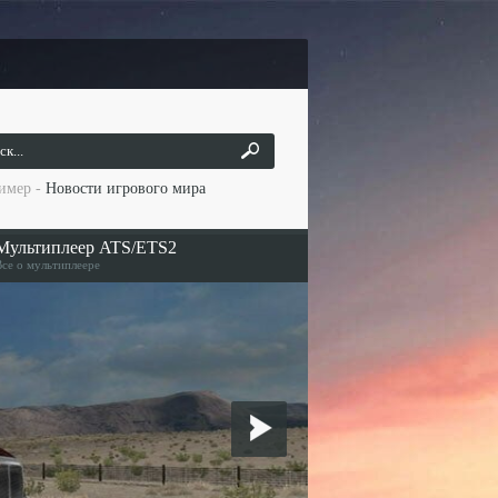
имер -
Новости игрового мира
Мультиплеер ATS/ETS2
се о мультиплеере
ачать мультипллер
Правила мультиплеера
FAQ: вопрос - ответ
атус серверов
Команда консоли