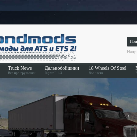
Напр
Truck News
Дальнобойщики
18 Wheels Of Steel
Все про грузовики
Rignroll 1-3
Все части
В
Ск
Дальнобойщики
Hard Truck
Дальнобойщики 2
Across America
r 2
Дальнобойщики 3
Pedal to the Metal
Ст
Convoy
Haulin
American Long Haul