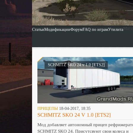
Мага
Статьи
Модификации
Форум
FAQ по играм
Утилита
SCHMITZ SKO 24 v 1.0 [ETS2]
ПРИЦЕПЫ
18-04-2017, 18:35
SCHMITZ SKO 24 V 1.0 [ETS2]
Мод добавляет автономный прицеп рефрижерат
SCHMITZ SKO 24. Присутсвуют свои колеса и