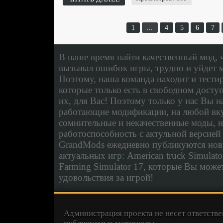
1
...
4
5
6
7
В наше время найти качественный мод, 
вызывал ошибок игры, трудно и уйдет м
Поэтому, наша команда находит и тести
которые только есть в свободном досту
их, для Вас! Поэтому только у нас Вы н
работающие модификации, на любой вку
сомнительные и некачественные моды, н
работоспособность с актульной версией
GrandMods ежедневно публикуются нов
актуальных игр: American truck Simulator
Farming Simulator 17, которые Вы может
удовольствия за игрой!
Администрация проекта не несет ответстве