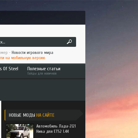
мер -
Новости игрового мира
ти на мобильную версию
s Of Steel
Полезные статьи
Гайды для новичков
ruck
Как играть по сети ATS/ETS2
 America
Установка мода в ATS/ETS2
to the Metal
Интересное
НОВЫЕ МОДЫ
НА САЙТЕ
Автомобиль Лада-2121
Нива для ETS2 1.44
an Long Haul