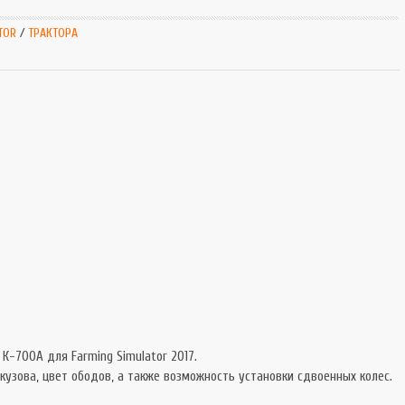
SnowRunner
Extrem
TOR
/
ТРАКТОРА
Симуляторы
Extrem
Tourist Bus
К-700А для Farming Simulator 2017.
кузова, цвет ободов, а также возможность установки сдвоенных колес.