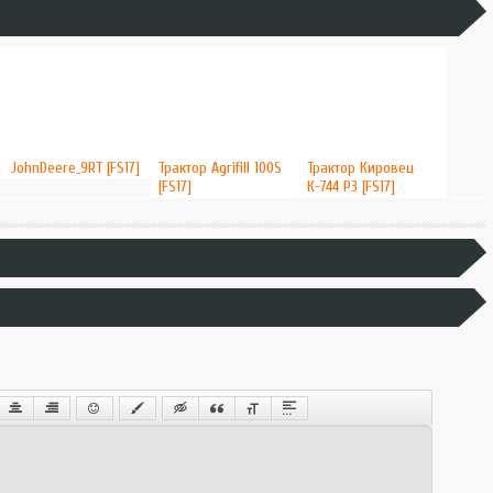
]
JohnDeere_9RT [FS17]
Трактор Agrifill 100S
Трактор Кировец
[FS17]
К-744 Р3 [FS17]