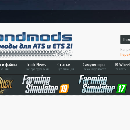
Напри
Перей
 и файлы
Truck News
Статьи
Симуляторы
18 Wheel
кации
Все про грузовики
Публикации
Все о симуляторах
Все части
 2
ATS
Hard T
Bus Simulator
Across
ETS 2
Pedal 
Farming Sim
Convoy
Fernbus Sim
Haulin
MudRunner
Americ