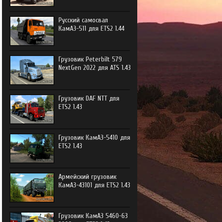
e Trucker
Русский самосвал
e Trucker 2
КамАЗ-511 для ETS2 1.44
Грузовик Peterbilt 579
NextGen 2022 для ATS 1.43
Грузовик DAF NTT для
ETS2 1.43
Грузовик КамАЗ-5410 для
ETS2 1.43
Армейский грузовик
КамАЗ-43101 для ETS2 1.43
Грузовик КамАЗ 5460-63