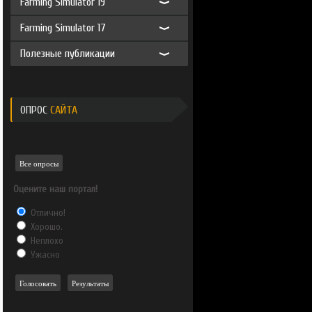
Farming Simulator 19
Farming Simulator 17
Полезные публикации
ОПРОС
САЙТА
Все опросы
Оцените наш портал!
Отлично!
Хорошо.
Неплохо
Ужасно
Голосовать
Результаты