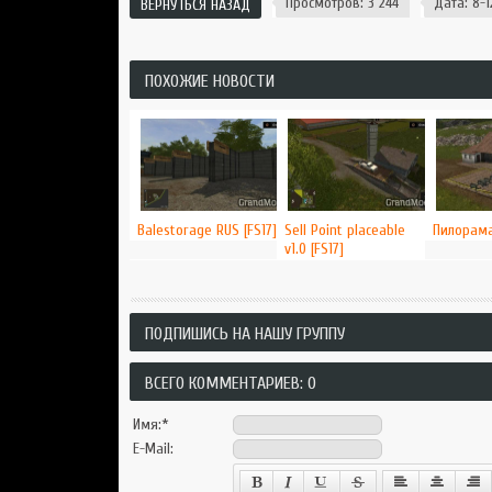
Просмотров: 3 244
Дата: 8-1
ВЕРНУТЬСЯ НАЗАД
ПОХОЖИЕ НОВОСТИ
Balestorage RUS [FS17]
Sell Point placeable
Пилорама
v1.0 [FS17]
ПОДПИШИСЬ НА НАШУ ГРУППУ
ВСЕГО КОММЕНТАРИЕВ: 0
Имя:
*
E-Mail: