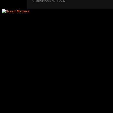
GrandMods © 2021.