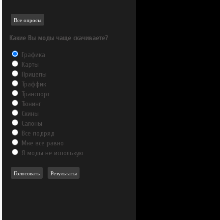
Все опросы
Какие Вы моды чаще скачиваете?
Графика
Карты
Прицепы
Траффик
Транспорт
Тюнинг
Скины
Салоны
Все подряд
Мне все равно
Я моды не использую
Голосовать
Результаты