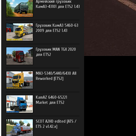
Армейский грузовик
КамАЗ-43101 для ETS2 1.43
Грузовик КамАЗ 5460-63
2009 для ETS2 1.43
Грузовик MAN TGX 2020
для ETS2
МАЗ-5340/5440/6430 А8
Reworked [ETS2]
KamAZ 6460-65221
Market для ETS2
SCOT A2HD edited [ATS /
ETS 2 v1.42.x]