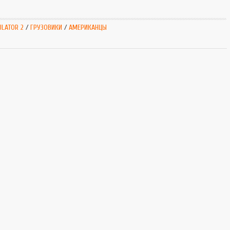
SnowRunner
Extrem
Симуляторы
Extrem
ULATOR 2
/
ГРУЗОВИКИ
/
АМЕРИКАНЦЫ
Tourist Bus