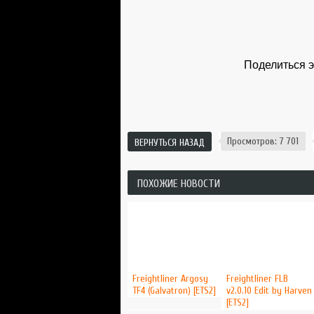
Поделиться э
Просмотров: 7 701
ВЕРНУТЬСЯ НАЗАД
ПОХОЖИЕ НОВОСТИ
Freightliner Argosy
Freightliner FLB
TF4 (Galvatron) [ETS2]
v2.0.10 Edit by Harven
[ETS2]