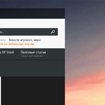
мер -
Новости игрового мира
ти на мобильную версию
s Of Steel
Полезные статьи
Гайды для новичков
ruck
Как играть по сети ATS/ETS2
 America
Установка мода в ATS/ETS2
to the Metal
Интересное
an Long Haul