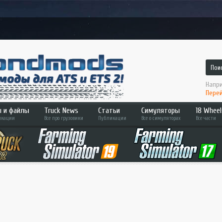
Напри
Перей
 и файлы
Truck News
Статьи
Симуляторы
18 Wheel
кации
Все про грузовики
Публикации
Все о симуляторах
Все части
 2
ATS
Hard T
Bus Simulator
Across
ETS 2
Pedal 
Farming Sim
Convoy
Fernbus Sim
Haulin
MudRunner
Americ