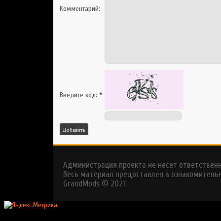
Комментарий:
Введите код:
*
Добавить
Администрация проекта не несет ответствен
Весь материал предоставлен в ознакомительн
GrandMods © 2021.