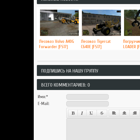
Лесовоз Volvo A40G
Лесовоз Tigercat
Погрузчи
Forwarder [FS17]
C640E [FS17]
LOADER [F
ПОДПИШИСЬ НА НАШУ ГРУППУ
ВСЕГО КОММЕНТАРИЕВ: 0
Имя:
*
E-Mail: