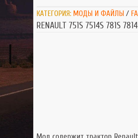
КАТЕГОРИЯ:
МОДЫ И ФАЙЛЫ
/
F
RENAULT 751S 7514S 781S 7814S
Мод содержит трактор Renaul