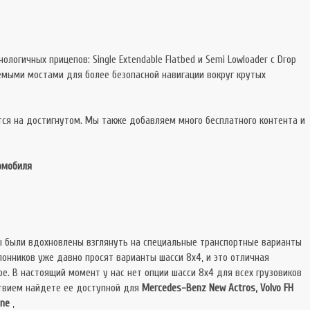
логичных прицепов: Single Extendable Flatbed и Semi Lowloader с Drop
емыми мостами для более безопасной навигации вокруг крутых
тся на достигнутом. Мы также добавляем много бесплатного контента и
омобиля
 были вдохновлены взглянуть на специальные транспортные варианты
лонников уже давно просят варианты шасси 8x4, и это отличная
ре. В настоящий момент у нас нет опции шасси 8x4 для всех грузовиков
ствием найдете ее доступной для
Mercedes-Benz New Actros, Volvo FH
ine
,