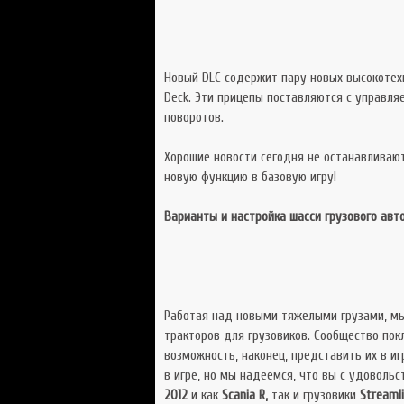
Новый DLC содержит пару новых высокотехно
Deck. Эти прицепы поставляются с управля
поворотов.
Хорошие новости сегодня не останавливаю
новую функцию в базовую игру!
Варианты и настройка шасси грузового авт
Работая над новыми тяжелыми грузами, мы
тракторов для грузовиков. Сообщество пок
возможность, наконец, представить их в иг
в игре, но мы надеемся, что вы с удоволь
2012
и как
Scania R,
так и грузовики
Streaml