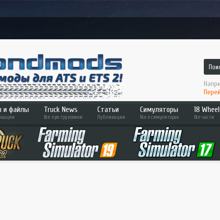
Напри
Перей
 и файлы
Truck News
Статьи
Симуляторы
18 Wheel
кации
Все про грузовики
Публикации
Все о симуляторах
Все части
 2
ATS
Hard T
Bus Simulator
Across
ETS 2
Pedal 
Farming Sim
Convoy
Fernbus Sim
Haulin
MudRunner
Americ