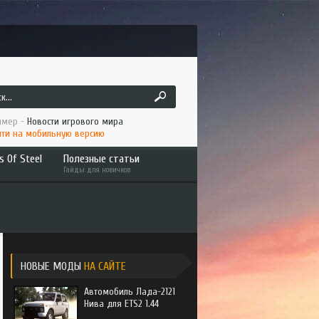
мер -
Новости игрового мира
ти на мобильную версию
s Of Steel
Полезные статьи
Гайды для новичков
ruck
Как играть по сети ATS/ETS2
 America
Установка мода в ATS/ETS2
to the Metal
Интересное
НОВЫЕ МОДЫ
НА САЙТЕ
Автомобиль Лада-2121
Нива для ETS2 1.44
an Long Haul