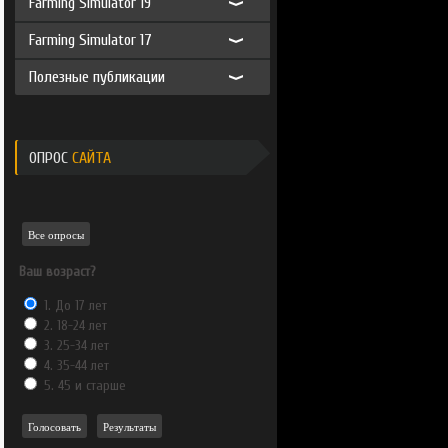
Farming Simulator 19
Farming Simulator 17
Полезные публикации
ОПРОС
САЙТА
Все опросы
Ваш возраст?
1. До 17 лет
2. 18-24 лет
3. 25-34 лет
4. 35-44 лет
5. 45 и старше
Голосовать
Результаты