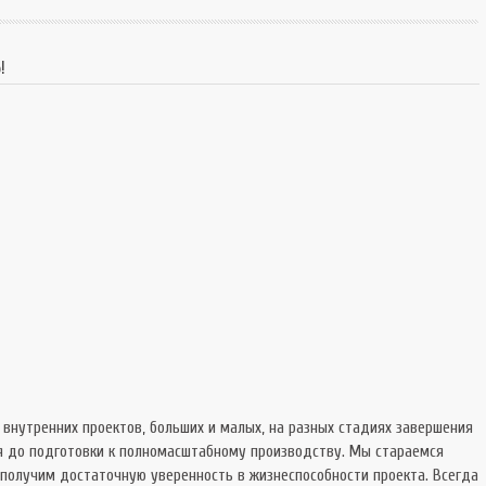
SnowRunner
Extrem
Симуляторы
Extrem
!
Tourist Bus
о внутренних проектов, больших и малых, на разных стадиях завершения
ия до подготовки к полномасштабному производству. Мы стараемся
 получим достаточную уверенность в жизнеспособности проекта. Всегда