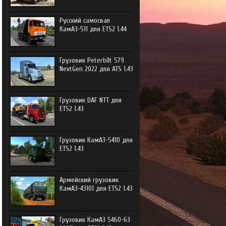
e Trucker
Русский самосвал
e Trucker 2
КамАЗ-511 для ETS2 1.44
Грузовик Peterbilt 579
NextGen 2022 для ATS 1.43
Грузовик DAF NTT для
ETS2 1.43
Грузовик КамАЗ-5410 для
ETS2 1.43
Армейский грузовик
КамАЗ-43101 для ETS2 1.43
Грузовик КамАЗ 5460-63