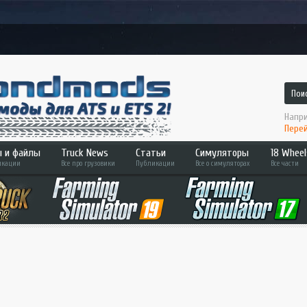
Напри
Перей
 и файлы
Truck News
Статьи
Симуляторы
18 Wheel
кации
Все про грузовики
Публикации
Все о симуляторах
Все части
 2
ATS
Hard T
Bus Simulator
Across
ETS 2
Pedal 
Farming Sim
Convoy
Fernbus Sim
Haulin
MudRunner
Americ