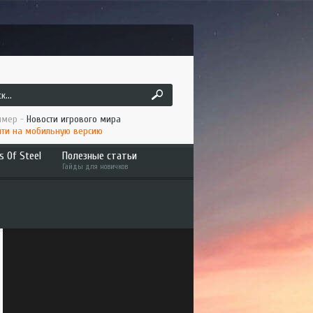
мер -
Новости игрового мира
ти на мобильную версию
s Of Steel
Полезные статьи
Гайды для новичков
ruck
Как играть по сети ATS/ETS2
 America
Установка мода в ATS/ETS2
to the Metal
Интересное
an Long Haul