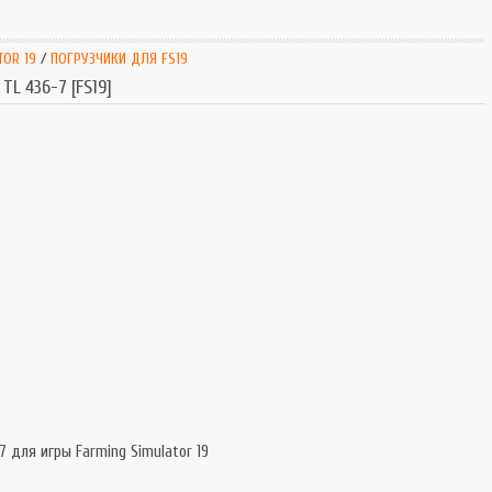
SnowRunner
Extrem
Симуляторы
Extrem
TOR 19
/
ПОГРУЗЧИКИ ДЛЯ FS19
Tourist Bus
L 436-7 [FS19]
7 для игры Farming Simulator 19