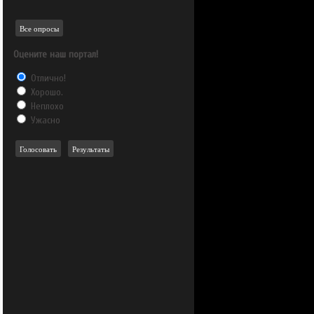
Все опросы
Оцените наш портал!
Отлично!
Хорошо.
Неплохо
Ужасно
Голосовать
Результаты