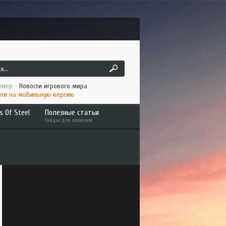
мер -
Новости игрового мира
ти на мобильную версию
s Of Steel
Полезные статьи
Гайды для новичков
ruck
Как играть по сети ATS/ETS2
 America
Установка мода в ATS/ETS2
to the Metal
Интересное
an Long Haul