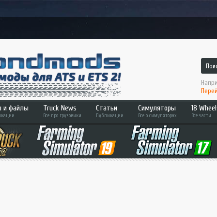
Напри
Перей
 и файлы
Truck News
Статьи
Симуляторы
18 Wheel
кации
Все про грузовики
Публикации
Все о симуляторах
Все части
 2
ATS
Hard T
Bus Simulator
Across
ETS 2
Pedal 
Farming Sim
Convoy
Fernbus Sim
Haulin
MudRunner
Americ