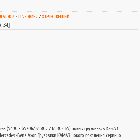
SnowRunner
Extrem
Симуляторы
Extrem
ULATOR 2
/
ГРУЗОВИКИ
/
ОТЕЧЕСТВЕННЫЙ
Tourist Bus
1.34]
ей (5490 / 65206/ 65802 / 65802_k5) новых грузовиков KaмАЗ
ercedes-Benz Axor. Грузовики КАМАЗ нового поколения серийно