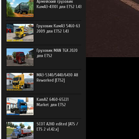
Армейский грузовик
КамАЗ-43101 для ETS2 1.43
Грузовик КамАЗ 5460-63
2009 для ETS2 1.43
Грузовик MAN TGX 2020
для ETS2
МАЗ-5340/5440/6430 А8
Reworked [ETS2]
KamAZ 6460-65221
Market для ETS2
SCOT A2HD edited [ATS /
ETS 2 v1.42.x]