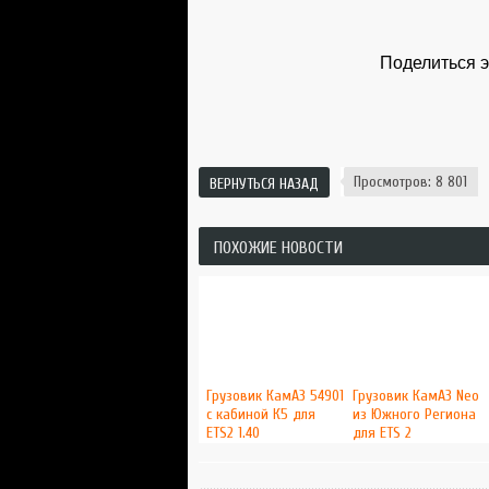
Поделиться э
Просмотров: 8 801
ВЕРНУТЬСЯ НАЗАД
ПОХОЖИЕ НОВОСТИ
Грузовик КамАЗ 54901
Грузовик КамАЗ Neo
с кабиной К5 для
из Южного Региона
ETS2 1.40
для ETS 2