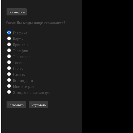
Все опросы
Какие Вы моды чаще скачиваете?
Графика
Карты
Прицепы
Траффик
Транспорт
Тюнинг
Скины
Салоны
Все подряд
Мне все равно
Я моды не использую
Голосовать
Результаты