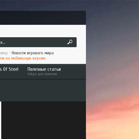
мер -
Новости игрового мира
ти на мобильную версию
s Of Steel
Полезные статьи
Гайды для новичков
ruck
Как играть по сети ATS/ETS2
 America
Установка мода в ATS/ETS2
to the Metal
Интересное
an Long Haul