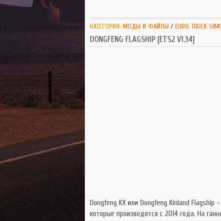
КАТЕГОРИЯ:
МОДЫ И ФАЙЛЫ
/
EURO TRUCK SIM
DONGFENG FLAGSHIP [ETS2 V1.34]
Dongfeng KX или Dongfeng Kinland Flagship
которые производятся с 2014 года. На ганн