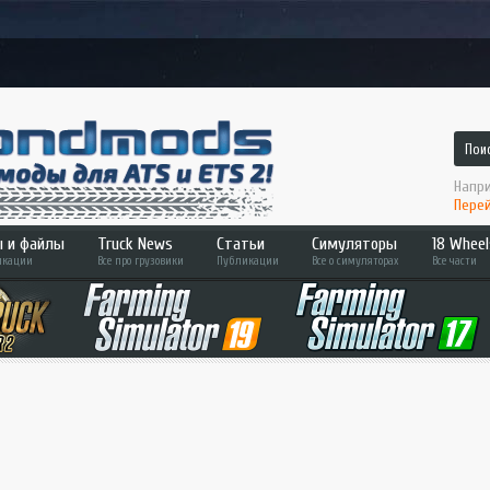
Напри
Перей
 и файлы
Truck News
Статьи
Симуляторы
18 Wheel
кации
Все про грузовики
Публикации
Все о симуляторах
Все части
 2
ATS
Hard T
Bus Simulator
Across
ETS 2
Pedal 
Farming Sim
Convoy
Fernbus Sim
Haulin
MudRunner
Americ