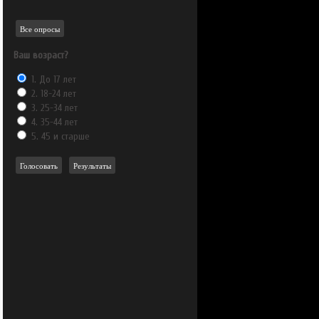
Все опросы
Ваш возраст?
1. До 17 лет
2. 18-24 лет
3. 25-34 лет
4. 35-44 лет
5. 45 и старше
Голосовать
Результаты