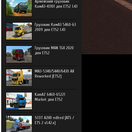
Армейский грузовик
КамАЗ-43101 для ETS2 1.43
Грузовик КамАЗ 5460-63
2009 для ETS2 1.43
Грузовик MAN TGX 2020
для ETS2
МАЗ-5340/5440/6430 А8
Reworked [ETS2]
KamAZ 6460-65221
Market для ETS2
SCOT A2HD edited [ATS /
ETS 2 v1.42.x]