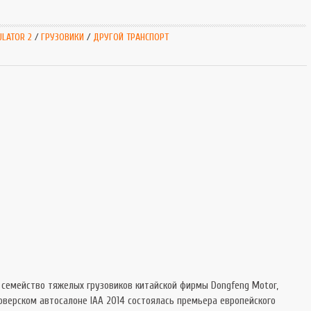
SnowRunner
Extrem
Симуляторы
Extrem
ULATOR 2
/
ГРУЗОВИКИ
/
ДРУГОЙ ТРАНСПОРТ
Tourist Bus
 - семейство тяжелых грузовиков китайской фирмы Dongfeng Motor,
оверском автосалоне IAA 2014 состоялась премьера европейского