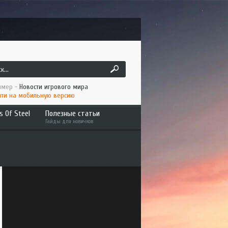
мер -
Новости игрового мира
ти на мобильную версию
s Of Steel
Полезные статьи
Гайды для новичков
ruck
Как играть по сети ATS/ETS2
 America
Установка мода в ATS/ETS2
to the Metal
Интересное
an Long Haul