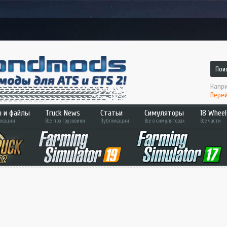
Напри
Перей
 и файлы
Truck News
Статьи
Симуляторы
18 Wheel
кации
Все про грузовики
Публикации
Все о симуляторах
Все части
 2
ATS
Hard T
Bus Simulator
Across
ETS 2
Pedal 
Farming Sim
Convoy
Fernbus Sim
Haulin
MudRunner
Americ