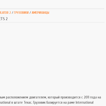
SnowRunner
Extrem
Симуляторы
Extrem
ULATOR 2
/
ГРУЗОВИКИ
/
АМЕРИКАНЦЫ
Tourist Bus
ETS 2
тным расположением двигателем, который производится с 2011 года на
tional в штате Техас. Грузовик базируется на раме International