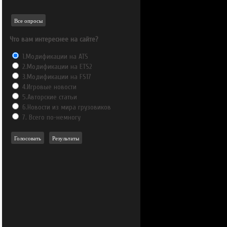
Все опросы
Что вам интереснее на сайте?
1.Модификации на ATS
2.Модификации на ETS2
3.Модификации на FS17
4.Игровые новости
5.Авторские статьи
6.Новости из мира грузовиков
7. Всего по-немногу
Голосовать
Результаты