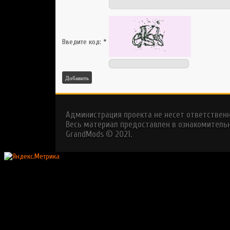
Введите код:
*
Добавить
Администрация проекта не несет ответствен
Весь материал предоставлен в ознакомительн
GrandMods © 2021.