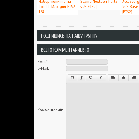
Набор тюнинга на
Scania NextGen Parts
Accessory
Ford F-Max для ETS2
v1.5 ETS2]
SCS Base 
1.37
[ETS2]
ПОДПИШИСЬ НА НАШУ ГРУППУ
ВСЕГО КОММЕНТАРИЕВ: 0
Имя:
*
E-Mail:
Комментарий: