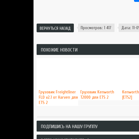
Просмотров: 1 417
Дата: 11-0
ВЕРНУТЬСЯ НАЗАД
ПОХОЖИЕ НОВОСТИ
Грузовик Freightliner
Грузовик Kenworth
Kenworth
FLD v2.1 от Harven для
T2000 для ETS 2
[ETS2]
ETS 2
ПОДПИШИСЬ НА НАШУ ГРУППУ