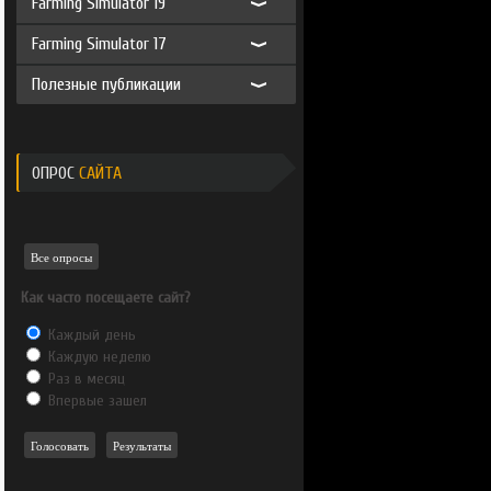
Farming Simulator 19
Farming Simulator 17
Полезные публикации
ОПРОС
САЙТА
Все опросы
Как часто посещаете сайт?
Каждый день
Каждую неделю
Раз в месяц
Впервые зашел
Голосовать
Результаты