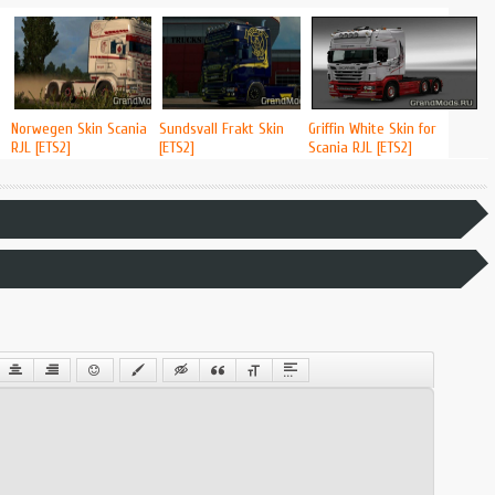
Norwegen Skin Scania
Sundsvall Frakt Skin
​​​​​​​Griffin White Skin for
RJL [ETS2]
[ETS2]
Scania RJL [ETS2]