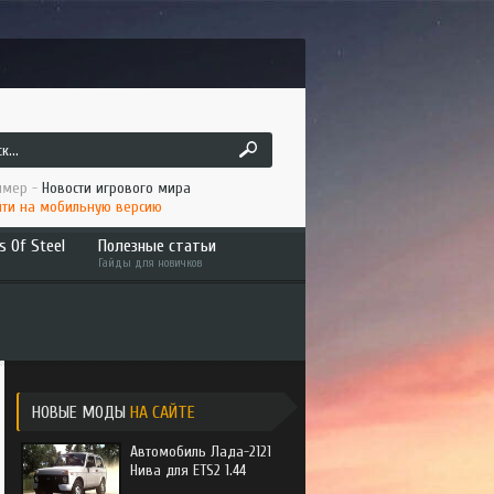
мер -
Новости игрового мира
ти на мобильную версию
s Of Steel
Полезные статьи
Гайды для новичков
ruck
Как играть по сети ATS/ETS2
 America
Установка мода в ATS/ETS2
to the Metal
Интересное
НОВЫЕ МОДЫ
НА САЙТЕ
Автомобиль Лада-2121
Нива для ETS2 1.44
an Long Haul