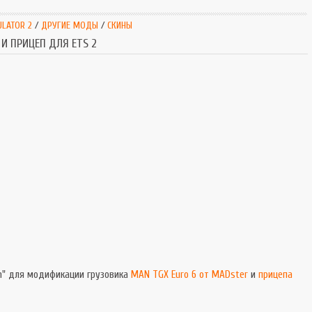
SnowRunner
Extrem
ULATOR 2
/
ДРУГИЕ МОДЫ
/
СКИНЫ
Симуляторы
Extrem
 И ПРИЦЕП ДЛЯ ETS 2
Tourist Bus
in" для модификации грузовика
MAN TGX Euro 6 от MADster
и
прицепа