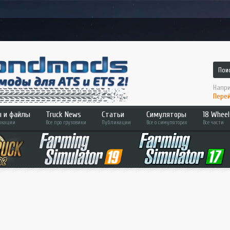
Напри
Перей
 и файлы
Truck News
Статьи
Симуляторы
18 Wheel
кации
Все про грузовики
Публикации
Все о симуляторах
Все части
 2
ATS
Hard T
Bus Simulator
Across
ETS 2
Pedal 
Farming Sim
Convoy
Fernbus Sim
Haulin
MudRunner
Americ