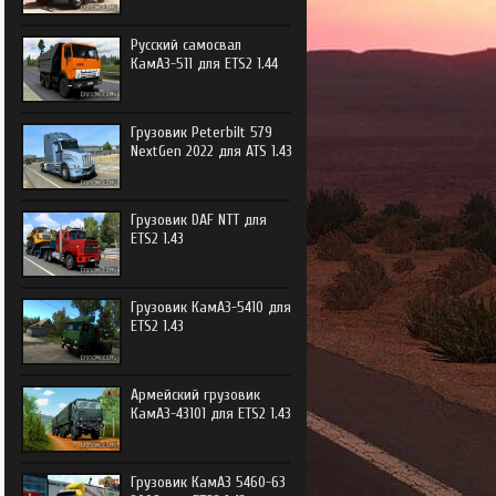
e Trucker
Русский самосвал
e Trucker 2
КамАЗ-511 для ETS2 1.44
Грузовик Peterbilt 579
NextGen 2022 для ATS 1.43
Грузовик DAF NTT для
ETS2 1.43
Грузовик КамАЗ-5410 для
ETS2 1.43
Армейский грузовик
КамАЗ-43101 для ETS2 1.43
Грузовик КамАЗ 5460-63