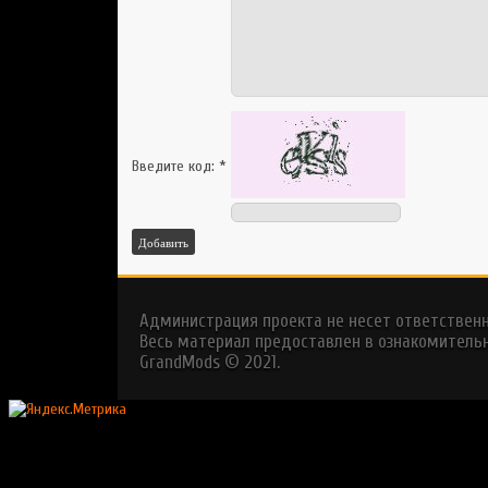
Введите код:
*
Добавить
Администрация проекта не несет ответствен
Весь материал предоставлен в ознакомительн
GrandMods © 2021.