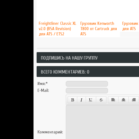
Freightliner Classic XL
Грузовик Kenworth
Грузовик
v2.0 (BSA Revision)
T800 от Cartruck для
для ATS
для ATS / ETS2
ATS
ПОДПИШИСЬ НА НАШУ ГРУППУ
ВСЕГО КОММЕНТАРИЕВ: 0
Имя:
*
E-Mail:
Комментарий: