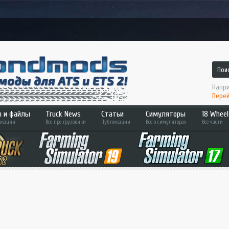
Напри
Перей
 и файлы
Truck News
Статьи
Симуляторы
18 Wheel
кации
Все про грузовики
Публикации
Все о симуляторах
Все части
 2
ATS
Hard T
Bus Simulator
Across
ETS 2
Pedal 
Farming Sim
Convoy
Fernbus Sim
Haulin
MudRunner
Americ