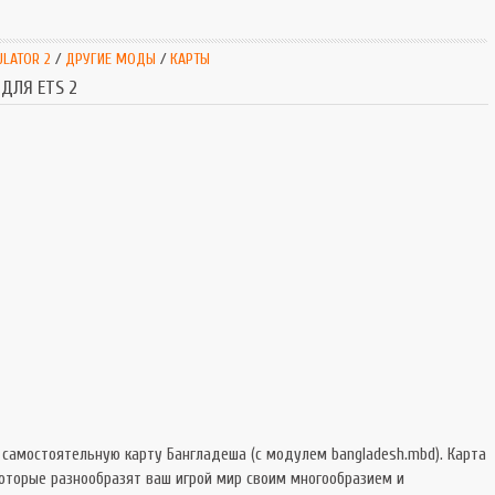
SnowRunner
Extrem
Симуляторы
Extrem
ULATOR 2
/
ДРУГИЕ МОДЫ
/
КАРТЫ
Tourist Bus
 ДЛЯ ETS 2
 самостоятельную карту Бангладеша (с модулем bangladesh.mbd). Карта
оторые разнообразят ваш игрой мир своим многообразием и