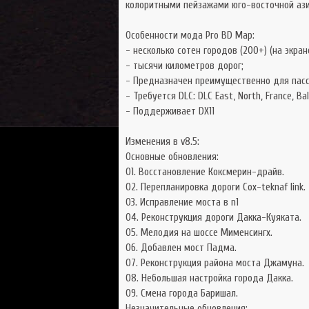
колоритными пейзажами юго-восточной ази
Особенности мода Pro BD Map:
- несколько сотен городов (200+) (на экран
- тысячи километров дорог;
- Предназначен преимущественно для пасс
- Требуется DLC: DLC East, North, France, Bal
- Поддерживает DX11
Изменения в v8.5:
Основные обновления:
01. Восстановление Коксмерин-драйв.
02. Перепланировка дороги Cox-teknaf link.
03. Исправление моста в n1
04. Реконструкция дороги Дакка-Куяката.
05. Мелодия на шоссе Мименсингх.
06. Добавлен мост Падма.
07. Реконструкция района моста Джамуна.
08. Небольшая настройка города Дакка.
09. Смена города Баришал.
Незначительные обновления: