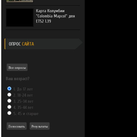
Карта Колумбии
"Colombia Mapcol" для
ETS2 1.39
ОПРОС
САЙТА
Все опросы
Ваш возраст?
1. До 17 лет
2. 18-24 лет
3. 25-34 лет
4. 35-44 лет
5. 45 и старше
Голосовать
Результаты