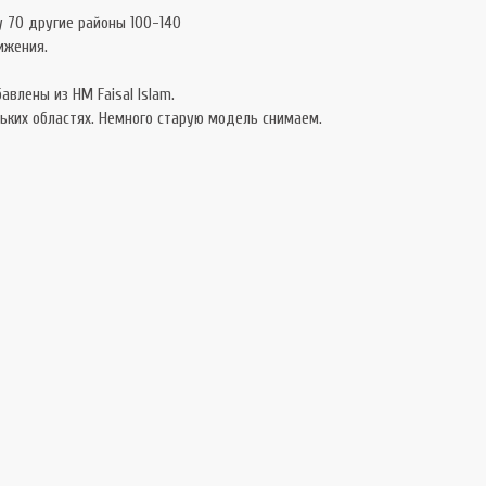
у 70 другие районы 100-140
ижения.
авлены из HM Faisal Islam.
льких областях. Немного старую модель снимаем.