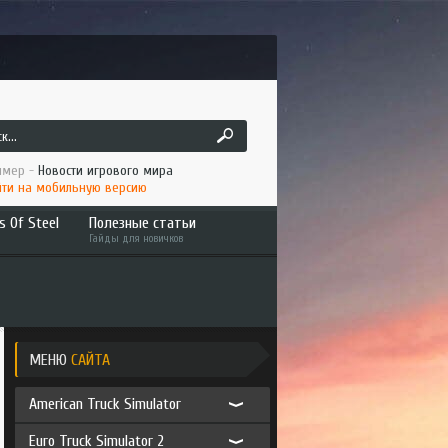
мер -
Новости игрового мира
ти на мобильную версию
s Of Steel
Полезные статьи
Гайды для новичков
ruck
Как играть по сети ATS/ETS2
 America
Установка мода в ATS/ETS2
to the Metal
Интересное
МЕНЮ
САЙТА
American Truck Simulator
an Long Haul
Euro Truck Simulator 2