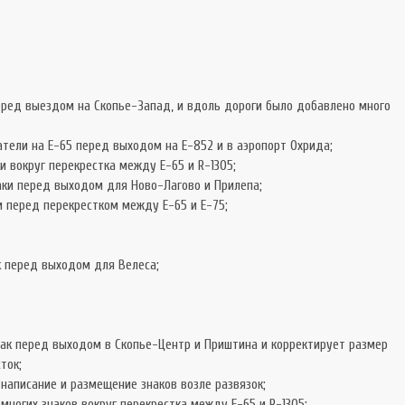
еред выездом на Скопье-Запад, и вдоль дороги было добавлено много
атели на Е-65 перед выходом на Е-852 и в аэропорт Охрида;
и вокруг перекрестка между E-65 и R-1305;
аки перед выходом для Ново-Лагово и Прилепа;
и перед перекрестком между Е-65 и Е-75;
к перед выходом для Велеса;
нак перед выходом в Скопье-Центр и Приштина и корректирует размер
ток;
 написание и размещение знаков возле развязок;
многих знаков вокруг перекрестка между E-65 и R-1305;