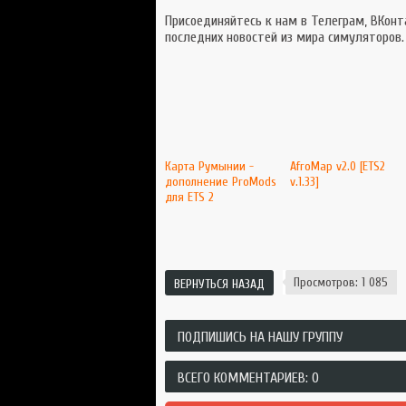
Присоединяйтесь к нам в Телеграм, ВКонта
последних новостей из мира симуляторов.
Карта Румынии -
AfroMap v2.0 [ETS2
дополнение ProMods
v.1.33]
для ETS 2
Просмотров: 1 085
ВЕРНУТЬСЯ НАЗАД
ПОДПИШИСЬ НА НАШУ ГРУППУ
ВСЕГО КОММЕНТАРИЕВ: 0