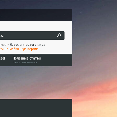
мер -
Новости игрового мира
ти на мобильную версию
eel
Полезные статьи
Гайды для новичков
Как играть по сети ATS/ETS2
a
Установка мода в ATS/ETS2
Metal
Интересное
 Haul