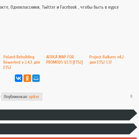
кте, Одноклассники, Twitter и Facebook , чтобы быть в курсе
Poland Rebuilding
AFRICA MAP FOR
Project Balkans v4.2
Reworked v 2.4.3 для
PROMODS V2.11 [ETS2]
для ETS2 1.37
ETS2
0
Опубликовал:
upiter