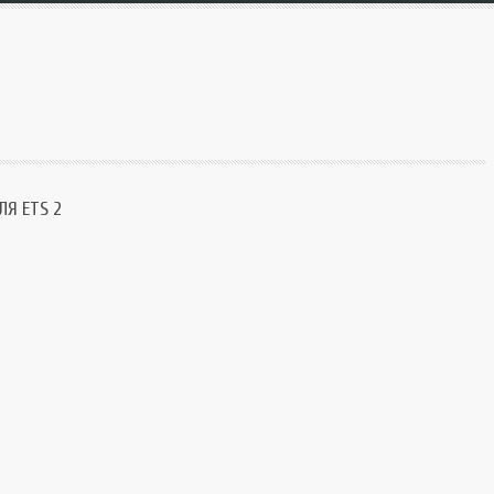
SnowRunner
Extreme Truck
Tourist Bus Sim
Extreme Truck
Симуляторы
Я ETS 2