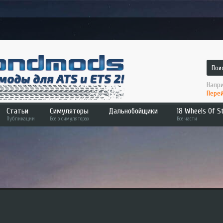
Напри
Перей
Статьи
Симуляторы
Дальнобойщики
18 Wheels Of St
Публикации
Все о симуляторах
Все части
ATS
Дальнобойщики
Hard Truck
Bus Simulator
Дальнобойщики 2
Across Americ
ETS 2
Дальнобойщики 3
Pedal to the 
Farming Sim
Convoy
Fernbus Sim
Haulin
MudRunner
American Long