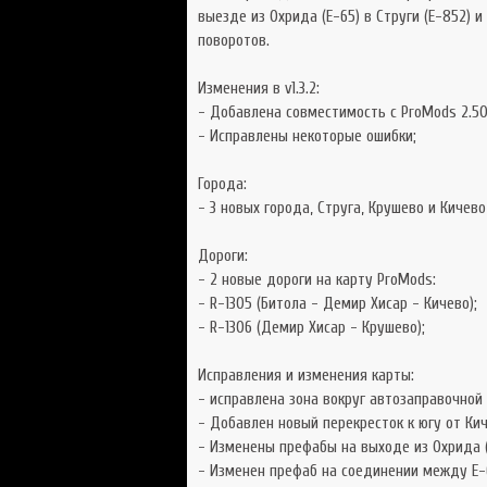
выезде из Охрида (E-65) в Струги (E-852) и
поворотов.
Изменения в v1.3.2:
- Добавлена совместимость с ProMods 2.50 
- Исправлены некоторые ошибки;
Города:
- 3 новых города, Струга, Крушево и Кичев
Дороги:
- 2 новые дороги на карту ProMods:
- R-1305 (Битола - Демир Хисар - Кичево);
- R-1306 (Демир Хисар - Крушево);
Исправления и изменения карты:
- исправлена зона вокруг автозаправочной 
- Добавлен новый перекресток к югу от Кич
- Изменены префабы на выходе из Охрида (Е
- Изменен префаб на соединении между E-6