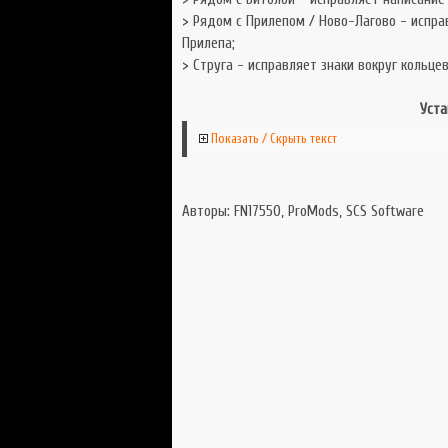
> Рядом с Прилепом / Ново-Лагово - испра
Прилепа;
> Струга - исправляет знаки вокруг кольцев
Уста
Показать / Скрыть текст
Авторы: FN17550, ProMods, SCS Software