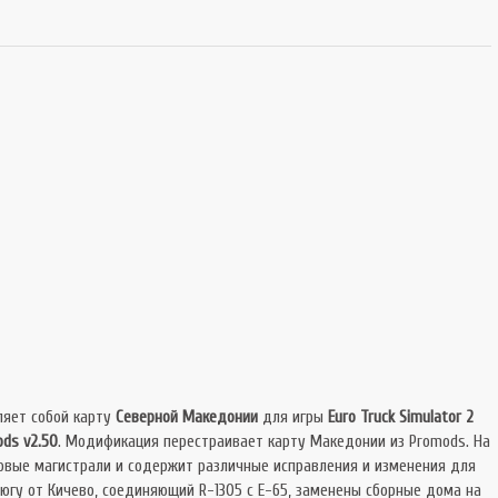
яет собой карту
Северной Македонии
для игры
Euro Truck Simulator 2
ds v2.50
. Модификация перестраивает карту Македонии из Promods. На
новые магистрали и содержит различные исправления и изменения для
 югу от Кичево, соединяющий R-1305 с E-65, заменены сборные дома на