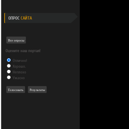
ОПРОС
САЙТА
Все опросы
Оцените наш портал!
Отлично!
Хорошо.
Неплохо
Ужасно
Голосовать
Результаты