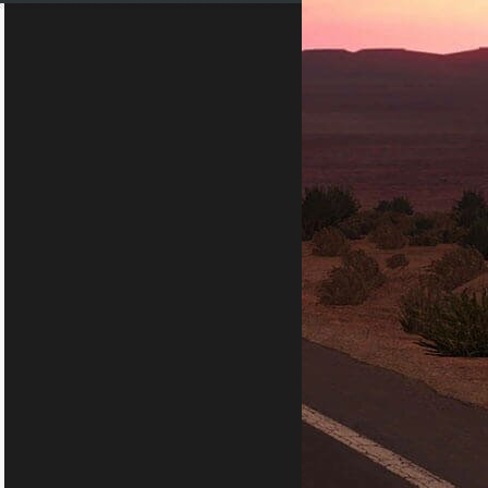
er
er 2