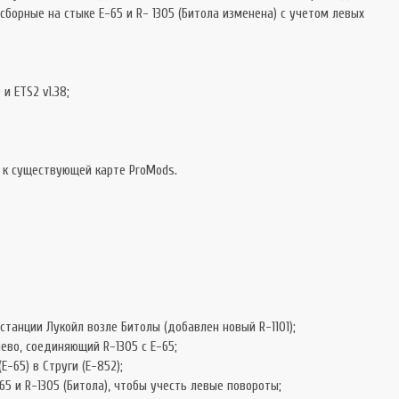
 сборные на стыке E-65 и R- 1305 (Битола изменена) с учетом левых
и ETS2 v1.38;
о к существующей карте ProMods.
станции Лукойл возле Битолы (добавлен новый R-1101);
ево, соединяющий R-1305 с E-65;
-65) в Струги (Е-852);
5 и R-1305 (Битола), чтобы учесть левые повороты;