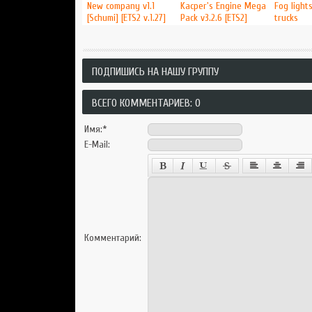
New company v1.1
Kacper's Engine Mega
Fog lights
[Schumi] [ETS2 v.1.27]
Pack v3.2.6 [ETS2]
trucks
ПОДПИШИСЬ НА НАШУ ГРУППУ
ВСЕГО КОММЕНТАРИЕВ: 0
Имя:
*
E-Mail:
Комментарий: