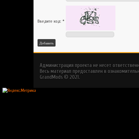
Введите код:
*
Добавить
Администрация проекта не несет ответствен
Весь материал предоставлен в ознакомительн
GrandMods © 2021.