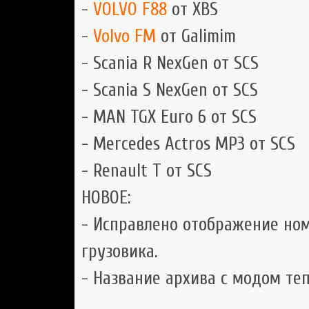
-
VOLVO F88
от XBS
-
Volvo FM
от Galimim
- Scania R NexGen от SCS
- Scania S NexGen от SCS
- MAN TGX Euro 6 от SCS
- Mercedes Actros MP3 от SCS
- Renault T от SCS
НОВОЕ:
- Исправлено отображение ном
грузовика.
- Название архива с модом те