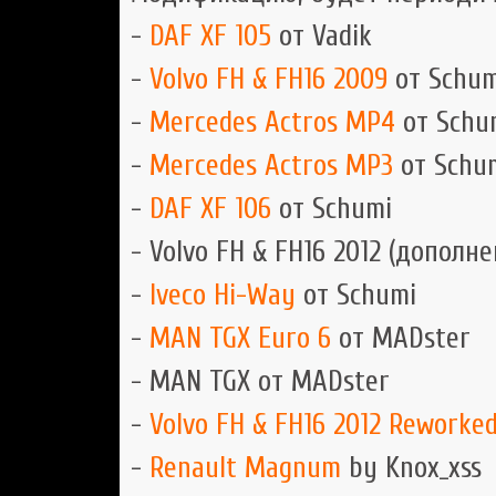
-
DAF XF 105
от Vadik
-
Volvo FH & FH16 2009
от Schum
-
Mercedes Actros MP4
от Schu
-
Mercedes Actros MP3
от Schu
-
DAF XF 106
от Schumi
- Volvo FH & FH16 2012 (дополн
-
Iveco Hi-Way
от Schumi
-
MAN TGX Euro 6
от MADster
- MAN TGX от MADster
-
Volvo FH & FH16 2012 Reworke
-
Renault Magnum
by Knox_xss