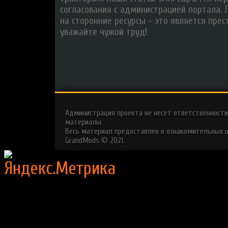
согласования с администрацией портала. 
на сторонние ресурсы - это является прес
уважайте чужой труд!
Администрация проекта не несет ответственности
материалы.
Весь материал предоставлен в ознакомительных ц
GrandMods © 2021.