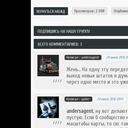
Просмотров: 2 008
Опублик
ВЕРНУТЬСЯ НАЗАД
ПОДПИШИСЬ НА НАШУ ГРУППУ
ВСЕГО КОММЕНТАРИЕВ: 3
Написал -
andersagent
24 июня 2016 0
Жень... На одну эту переде
выход новых штатов я дума
/ / / /
через одно место и это уже
Написал -
upiter
24 июня 2016 09:11
andersagent
, ну вот делают
пустую. Если б сообщество
/ / / /
масштабы карты, то скс так