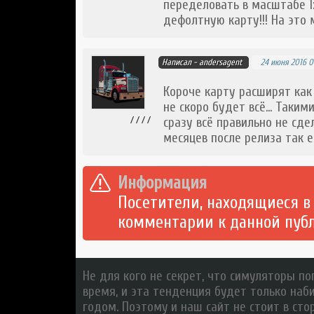
переделовать в масштабе 1:
дефолтную карту!!! На это м
Написал -
andersagent
24 июня 2016 01
Короче карту расширят как 
не скоро будет всё... Таки
/ / / /
сразу всё правильно не сде
месяцев после релиза так 
Информация
Посетители, находящиеся в
комментарии к данной пуб
Не для кого не секрет, что симуляторы п
время, и эта тенденция будет только на
годом. Поэтому и наш сайт не стоит в сто