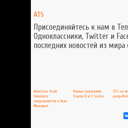
ATS
Присоединяйтесь к нам в Тел
Одноклассники, Twitter и Fac
последних новостей из мира
American Truck
Новые грузовики
SCS на и
Simulator
Scania R и S Series
разработ
направляется к Нью-
Мексико!