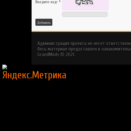
Введите код:
*
Добавить
Администрация проекта не несет ответствен
Весь материал предоставлен в ознакомительн
GrandMods © 2021.