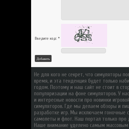
Введите код:
*
Добавить
Не для кого не секрет, что симуляторы п
время, и эта тенденция будет только на
годом. Поэтому и наш сайт не стоит в сто
популяризации на фоне симуляторов. У на
и интересные новости про новинки игрово
симуляторов. Где мы делаем обзоры и п
разработке игр. Мы исключаем гоночные с
самолеты и флот. Наш портал только про
Наше внимание уделено самым массовым