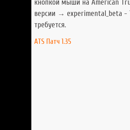
кнопкой мыши на American Tru
версии → experimental_beta - 1
требуется.
ATS
Патч 1.35